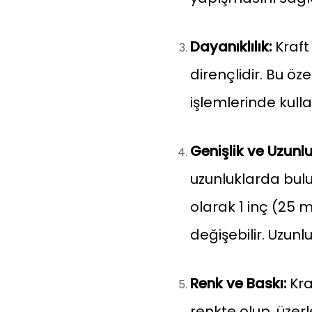
Dayanıklılık:
Kraft
dirençlidir. Bu öz
işlemlerinde kull
Genişlik ve Uzunlu
uzunluklarda bulu
olarak 1 inç (25 
değişebilir. Uzunl
Renk ve Baskı:
Kra
renkte olup, üzer