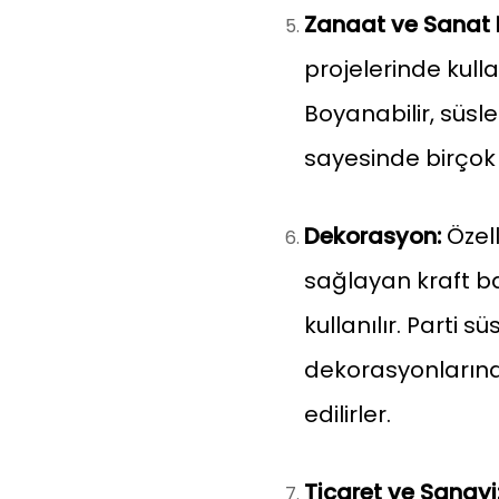
Zanaat ve Sanat P
projelerinde kull
Boyanabilir, süslene
sayesinde birçok y
Dekorasyon:
Özell
sağlayan kraft b
kullanılır. Parti s
dekorasyonlarınd
edilirler.
Ticaret ve Sanayi