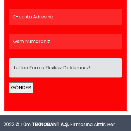
Lütfen Formu Eksiksiz Doldurunuz!
GÖNDER
2022 © Tüm
TEKNOBANT A.Ş.
Firmasına Aittir. Her